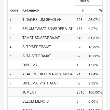
Jumlah
La
Kode
Kelompok
n
%
1
TIDAK/BELUM SEKOLAH
526
26,07%
27
2
BELUM TAMAT SD/SEDERAJAT
187
9,27%
99
3
TAMAT SD/SEDERAJAT
642
31,81%
27
4
SLTP/SEDERAJAT
273
13,53%
13
5
SLTA/SEDERAJAT
270
13,38%
15
6
DIPLOMA I/II
40
1,98%
25
7
AKADEMI/DIPLOMA III/S. MUDA
21
1,04%
8
8
DIPLOMA IV/STRATA I
59
2,92%
34
JUMLAH
2018
100,00%
99
BELUM MENGISI
0
0,00%
0