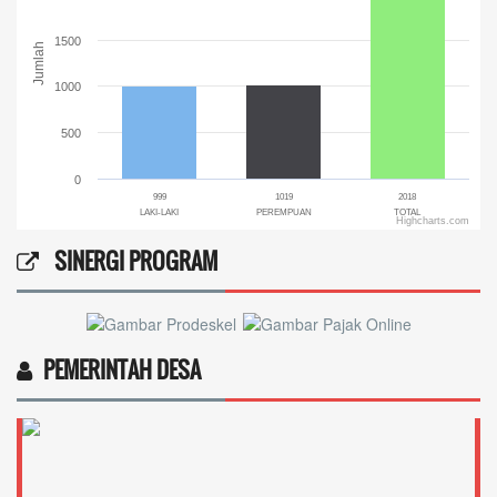
1500
Jumlah
1000
500
0
999
1019
2018
LAKI-LAKI
PEREMPUAN
TOTAL
Highcharts.com
End of interactive chart.
SINERGI PROGRAM
PEMERINTAH DESA