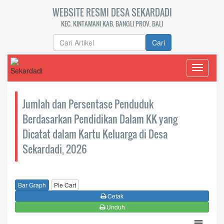
WEBSITE RESMI DESA SEKARDADI
KEC. KINTAMANI KAB. BANGLI PROV. BALI
Cari
Toggle
navigati
Jumlah dan Persentase Penduduk
Berdasarkan Pendidikan Dalam KK yang
Dicatat dalam Kartu Keluarga di Desa
Sekardadi, 2026
Bar Graph
Pie Cart
Cetak
Unduh
Chart