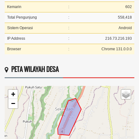
Kemarin
:
602
Total Pengunjung
:
558,418
Sistem Operasi
:
Android
IP Address
:
216.73.216.193
Browser
:
Chrome 131.0.0.0
PETA WILAYAH DESA
+
−