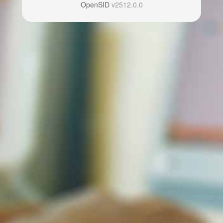
OpenSID
v2512.0.0