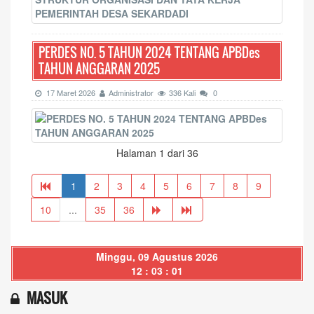
PERDES NO. 5 TAHUN 2024 TENTANG APBDes
TAHUN ANGGARAN 2025
17 Maret 2026
Administrator
336 Kali
0
Halaman 1 dari 36
1
2
3
4
5
6
7
8
9
10
...
35
36
Minggu, 09 Agustus 2026
12 : 03 : 01
MASUK