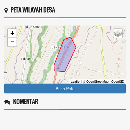
PETA WILAYAH DESA
+
−
Leaflet
|
© OpenStreetMap
|
OpenSID
Buka Peta
KOMENTAR