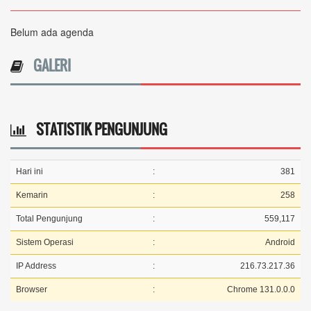
Belum ada agenda
GALERI
STATISTIK PENGUNJUNG
Hari ini
:
381
Kemarin
:
258
Total Pengunjung
:
559,117
Sistem Operasi
:
Android
IP Address
:
216.73.217.36
Browser
:
Chrome 131.0.0.0