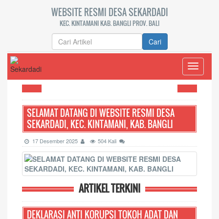
WEBSITE RESMI DESA SEKARDADI
KEC. KINTAMANI KAB. BANGLI PROV. BALI
Cari
Toggle
navigati
SELAMAT DATANG DI WEBSITE RESMI DESA
SEKARDADI, KEC. KINTAMANI, KAB. BANGLI
17 Desember 2025
504 Kali
ARTIKEL TERKINI
DEKLARASI ANTI KORUPSI TOKOH ADAT DAN