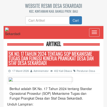
WEBSITE RESMI DESA SEKARDADI
KEC. KINTAMANI KAB. BANGLI PROV. BALI
Cari
Toggle
navigati
ARTIKEL
SK NO. 17 TAHUN 2024 TENTANG SOP MEKANISME
TUGAS DAN FUNGSI KINERJA PRANGKAT DESA DAN
STAF DESA SEKARDADI
17 Maret 2026
Administrator
402 Kali Dibaca
Peraturan Desa
Berikut adalah SK No. 17 Tahun 2024 tentang Standar
Oprasional Prosedur (SOP) Mekanisme Tugas dan
Fungsi Prangkat Desa dan Staf Desa Sekardadi.
Unduh Lampiran: