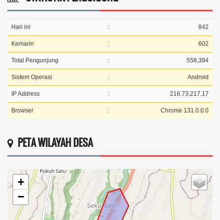
Hari ini
:
842
Kemarin
:
602
Total Pengunjung
:
558,394
Sistem Operasi
:
Android
IP Address
:
216.73.217.17
Browser
:
Chrome 131.0.0.0
PETA WILAYAH DESA
+
−