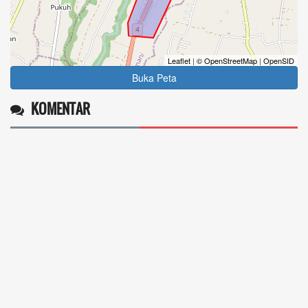
Leaflet
|
© OpenStreetMap
|
OpenSID
Buka Peta
KOMENTAR