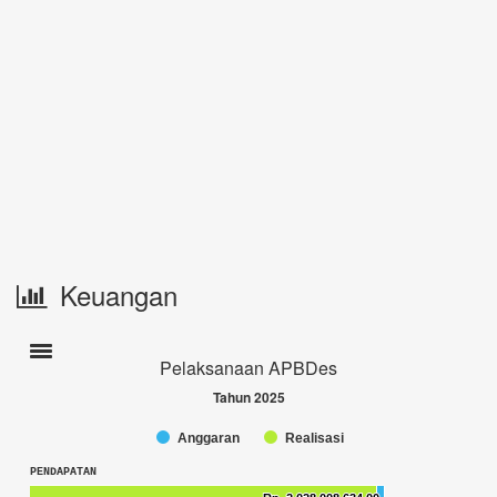
Keuangan
Toogle navigation
Pelaksanaan APBDes
Tahun 2025
Anggaran
Realisasi
Chart
End of interactive chart.
PENDAPATAN
Bar chart with 2 data series.