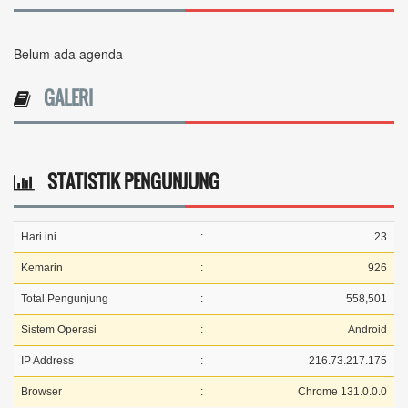
Belum ada agenda
GALERI
STATISTIK PENGUNJUNG
Hari ini
:
23
Kemarin
:
926
Total Pengunjung
:
558,501
Sistem Operasi
:
Android
IP Address
:
216.73.217.175
Browser
:
Chrome 131.0.0.0