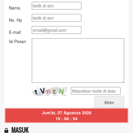
Nama
No. Hp
E-mail
Isi Pesan
Jum'at, 07 Agustus 2026
19 : 08 : 55
MASUK