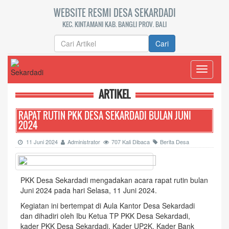
WEBSITE RESMI DESA SEKARDADI
KEC. KINTAMANI KAB. BANGLI PROV. BALI
Cari
Toggle
navigati
ARTIKEL
RAPAT RUTIN PKK DESA SEKARDADI BULAN JUNI
2024
11 Juni 2024
Administrator
707 Kali Dibaca
Berita Desa
PKK Desa Sekardadi mengadakan acara rapat rutin bulan
Juni 2024 pada hari Selasa, 11 Juni 2024.
Kegiatan ini bertempat di Aula Kantor Desa Sekardadi
dan dihadiri oleh Ibu Ketua TP PKK Desa Sekardadi,
kader PKK Desa Sekardadi, Kader UP2K, Kader Bank