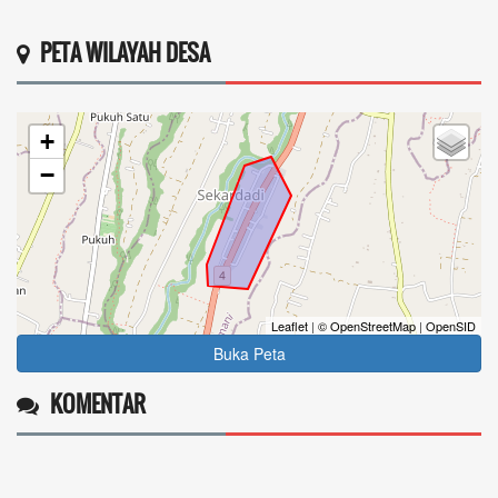
PETA WILAYAH DESA
+
−
Leaflet
|
© OpenStreetMap
|
OpenSID
Buka Peta
KOMENTAR