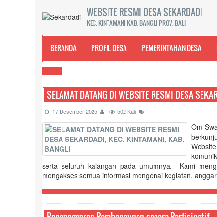
WEBSITE RESMI DESA SEKARDADI
KEC. KINTAMANI KAB. BANGLI PROV. BALI
BERANDA
PROFIL DESA
PEMERINTAHAN DESA
SELAMAT DATANG DI WEBSITE RESMI DESA SEKARD
17 Desember 2025
502 Kali
Om Swas
berkunj
Websit
komunik
serta seluruh kalangan pada umumnya. Kami mengh
mengakses semua informasi mengenai kegiatan, anggara
PERDES NO. 7 TAHUN 2025 TENTANG PERUBAHAN KEDUA ATA
Penganggaran Pembangunan secara Partisipatif