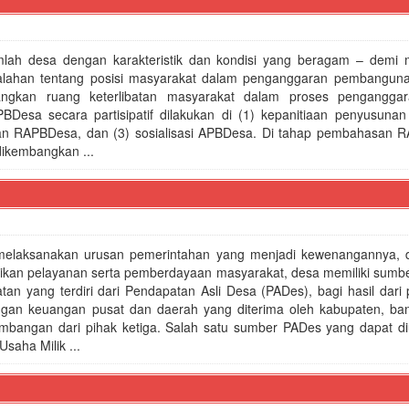
mlah desa dengan karakteristik dan kondisi yang beragam – demi 
lahan tentang posisi masyarakat dalam penganggaran pembangun
angkan ruang keterlibatan masyarakat dalam proses pengangga
Desa secara partisipatif dilakukan di (1) kepanitiaan penyusuna
n RAPBDesa, dan (3) sosialisasi APBDesa. Di tahap pembahasan 
dikembangkan ...
elaksanakan urusan pemerintahan yang menjadi kewenangannya, 
kan pelayanan serta pemberdayaan masyarakat, desa memiliki sumb
tan yang terdiri dari Pendapatan Asli Desa (PADes), bagi hasil dari
angan keuangan pusat dan daerah yang diterima oleh kabupaten, ban
mbangan dari pihak ketiga. Salah satu sumber PADes yang dapat d
saha Milik ...