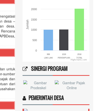
The chart has 1 X axis displaying categories.
The chart has 1 Y axis displaying Jumlah. Range: 0 to 2
2000
mengatasi
1500
an desa –
Jumlah
ran desa.
1000
n Rencana
RAPBDesa,
500
0
999
1019
2018
LAKI-LAKI
PEREMPUAN
TOTAL
Highcharts.com
End of interactive chart.
SINERGI PROGRAM
dan untuk
er-sumber
 pajak dan
tuan dari
iusahakan
PEMERINTAH DESA