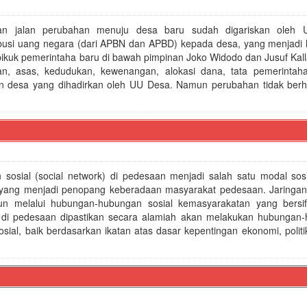
an jalan perubahan menuju desa baru sudah digariskan oleh 
ibusi uang negara (dari APBN dan APBD) kepada desa, yang menjadi 
k pikuk pemerintaha baru di bawah pimpinan Joko Widodo dan Jusuf Ka
an, asas, kedudukan, kewenangan, alokasi dana, tata pemerintah
 desa yang dihadirkan oleh UU Desa. Namun perubahan tidak berh
n sosial (social network) di pedesaan menjadi salah satu modal sosi
) yang menjadi penopang keberadaan masyarakat pedesaan. Jaringan s
un melalui hubungan-hubungan sosial kemasyarakatan yang bersif
t di pedesaan dipastikan secara alamiah akan melakukan hubungan
osial, baik berdasarkan ikatan atas dasar kepentingan ekonomi, poli