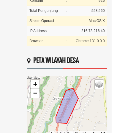
Kemarin
:
926
Total Pengunjung
:
558,560
Sistem Operasi
:
Mac OS X
IP Address
:
216.73.216.40
Browser
:
Chrome 131.0.0.0
PETA WILAYAH DESA
+
−