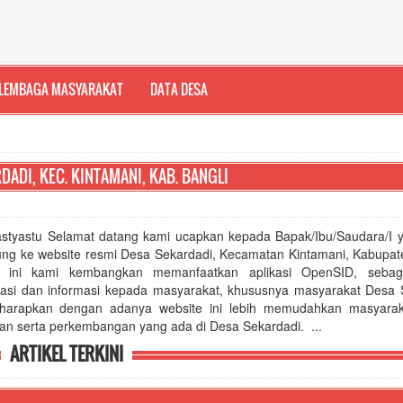
LEMBAGA MASYARAKAT
DATA DESA
ADI, KEC. KINTAMANI, KAB. BANGLI
tyastu Selamat datang kami ucapkan kepada Bapak/Ibu/Saudara/I y
ung ke website resmi Desa Sekardadi, Kecamatan Kintamani, Kabupate
e ini kami kembangkan memanfaatkan aplikasi OpenSID, sebag
asi dan informasi kepada masyarakat, khususnya masyarakat Desa 
arapkan dengan adanya website ini lebih memudahkan masyarak
n serta perkembangan yang ada di Desa Sekardadi. ...
ARTIKEL TERKINI
S PERDES NO. 5 TAHUN 2024 TENTANG APBDes TAHUN ANGGARAN 2025