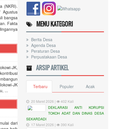
a (NKRI).
7 Agustus
li bangsa
MENU KATEGORI
an. Fakta
dingannya
Berita Desa
Agenda Desa
Peraturan Desa
Perpustakaan Desa
ARSIP ARTIKEL
okowi-JK,
ontribusi
Membangun
Jokowi-JK
Terbaru
Populer
Acak
, ...
20 Maret 2026 |
402 Kali
DEKLARASI ANTI KORUPSI
TOKOH ADAT DAN DINAS DESA
SEKARDADI
ulai dari
17 Maret 2026 |
390 Kali
yang baik