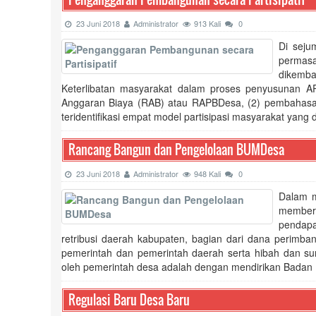
23 Juni 2018
Administrator
913 Kali
0
Di seju
permasa
dikemb
Keterlibatan masyarakat dalam proses penyusunan APB
Anggaran Biaya (RAB) atau RAPBDesa, (2) pembahasa
teridentifikasi empat model partisipasi masyarakat yang 
Rancang Bangun dan Pengelolaan BUMDesa
23 Juni 2018
Administrator
948 Kali
0
Dalam m
memberi
pendapa
retribusi daerah kabupaten, bagian dari dana perimb
pemerintah dan pemerintah daerah serta hibah dan su
oleh pemerintah desa adalah dengan mendirikan Badan U
Regulasi Baru Desa Baru