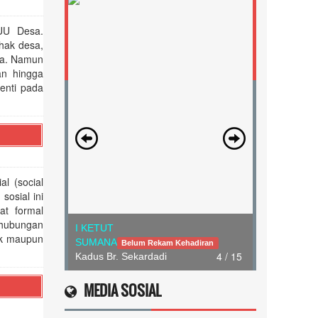
UU Desa.
hak desa,
lla. Namun
an hingga
enti pada
al (social
osial ini
at formal
-hubungan
I KETUT
tik maupun
SUMANA
Belum Rekam Kehadiran
4 / 15
Kadus Br. Sekardadi
MEDIA SOSIAL