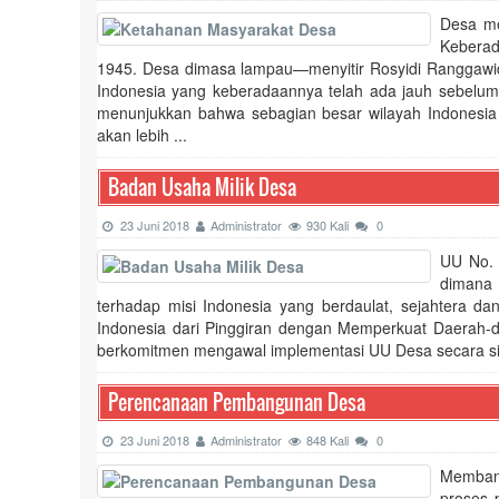
Desa me
Keberad
1945. Desa dimasa lampau—menyitir Rosyidi Ranggawi
Indonesia yang keberadaannya telah ada jauh sebelum 
menunjukkan bahwa sebagian besar wilayah Indonesia 
akan lebih ...
Badan Usaha Milik Desa
23 Juni 2018
Administrator
930 Kali
0
UU No. 
dimana 
terhadap misi Indonesia yang berdaulat, sejahtera 
Indonesia dari Pinggiran dengan Memperkuat Daerah-
berkomitmen mengawal implementasi UU Desa secara sist
Perencanaan Pembangunan Desa
23 Juni 2018
Administrator
848 Kali
0
Membang
proses 