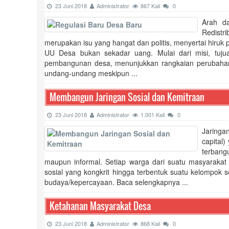
23 Juni 2018
Administrator
867 Kali
0
Arah d
Redistr
merupakan isu yang hangat dan politis, menyertai hiru
UU Desa bukan sekadar uang. Mulai dari misi, tuju
pembangunan desa, menunjukkan rangkaian perubahan
undang-undang meskipun ...
Membangun Jaringan Sosial dan Kemitraan
23 Juni 2018
Administrator
1.001 Kali
0
Jaringa
capital
terbang
maupun informal. Setiap warga dari suatu masyaraka
sosial yang kongkrit hingga terbentuk suatu kelompok s
budaya/kepercayaan. Baca selengkapnya ...
Ketahanan Masyarakat Desa
23 Juni 2018
Administrator
868 Kali
0