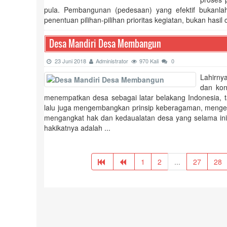
pula. Pembangunan (pedesaan) yang efektif bukanl
penentuan pilihan-pilihan prioritas kegiatan, bukan hasi
Desa Mandiri Desa Membangun
23 Juni 2018
Administrator
970 Kali
0
Lahirn
dan kon
menempatkan desa sebagai latar belakang Indonesia, 
lalu juga mengembangkan prinsip keberagaman, mengedep
mengangkat hak dan kedaualatan desa yang selama ini 
hakikatnya adalah ...
1
2
...
27
28