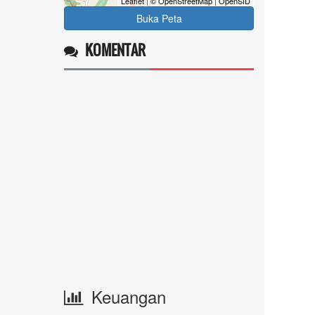
Leaflet
|
© OpenStreetMap
|
OpenSID
Buka Peta
KOMENTAR
Keuangan