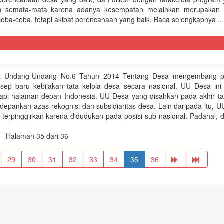
ah semata-mata karena adanya kesempatan melainkan merupakan h
l coba-coba, tetapi akibat perencanaan yang baik. Baca selengkapnya ...
ya Undang-Undang No.6 Tahun 2014 Tentang Desa mengembang p
sep baru kebijakan tata kelola desa secara nasional. UU Desa ini t
tapi halaman depan Indonesia. UU Desa yang disahkan pada akhir t
ankan azas rekognisi dan subsidiaritas desa. Lain daripada itu, UU
terpinggirkan karena didudukan pada posisi sub nasional. Padahal, 
Halaman 35 dari 36
29
30
31
32
33
34
35
36