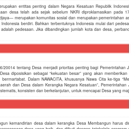
rupakan entitas penting dalam Negara Kesatuan Republik Indonesi
aan desa telah ada sejak sebelum NKRI diproklamasikan pada 1
djaya— merupakan komunitas sosial dan merupakan pemerintahan as
Indonesia berdiri. Bahkan terbentuknya Indonesia mulai dari pedesa
adalah pedesaan. Jika dibandingkan jumlah kota dan desa, perban
6/20014 tentang Desa menjadi prioritas penting bagi Pemerintahan J
Desa diposisikan sebagai “kekuatan besar” yang akan memberikan k
dan bermartabat. Dalam NAWACITA, khususnya Nawa Cita ke-tiga “
daerah dan Desa dalam Kerangka Negara Kesatuan”, Pemerintahan 
ematis, konsisten dan berkelanjutan, untuk mencapai Desa yang maju
un kemandirian desa dalam kerangka Desa Membangun harus dim
perencanaan desa yang baik, dan diikuti dengan tatakelola program 